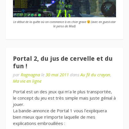
Le début de la quête où on commence à en chier grave
(avec en guest-star
le perso de Mad)
Portal 2, du jus de cervelle et du
fun !
par
Ragnagna
le
30 mai 2011
dans
Au fil du crayon
,
Ma vie en ligne
Portal est un des jeux qui m’a le plus transportée,
le concept du jeu est très simple mais juste génial à
jouer.
La bande-annonce de Portal 1 vous l’expliquera
bien mieux que n’importe laquelle de mes
explications embrouillées :