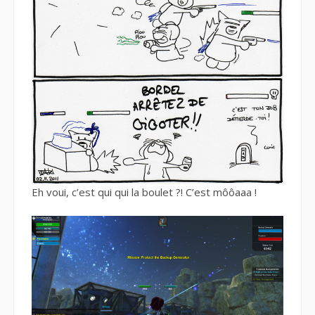
Eh voui, c’est qui qui la boulet ?! C’est môôaaa !