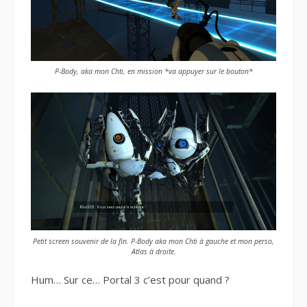
P-Body, aka mon Chti, en mission *va appuyer sur le bouton*
Petit screen souvenir de la fin. P-Body aka mon Chti à gauche et mon perso,
Atlas à droite.
Hum… Sur ce… Portal 3 c’est pour quand ?