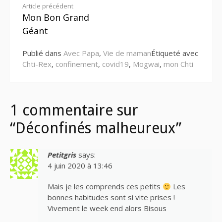
Lire
Article précédent
Mon Bon Grand
la
Géant
suite
Publié dans
Avec Papa
,
Vie de maman
Étiqueté avec
Chti-Rex
,
confinement
,
covid19
,
Mogwai
,
mon Chti
1 commentaire sur
“Déconfinés malheureux”
Petitgris
says:
4 juin 2020 à 13:46
Mais je les comprends ces petits
Les
bonnes habitudes sont si vite prises !
Vivement le week end alors Bisous