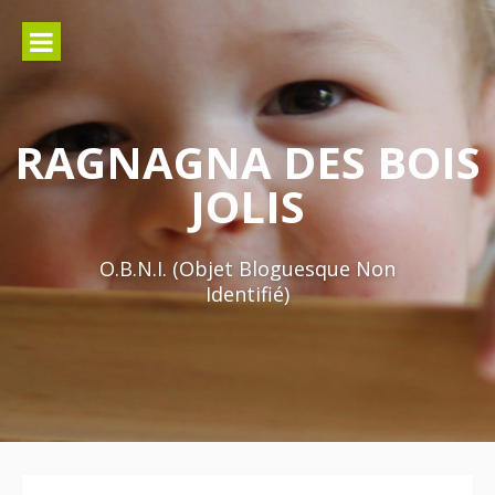
Aller
au
contenu
RAGNAGNA DES BOIS
JOLIS
O.B.N.I. (Objet Bloguesque Non
Identifié)