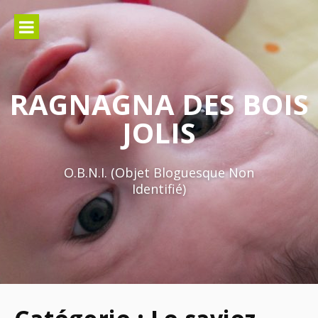
Aller
au
contenu
RAGNAGNA DES BOIS
JOLIS
O.B.N.I. (Objet Bloguesque Non
Identifié)