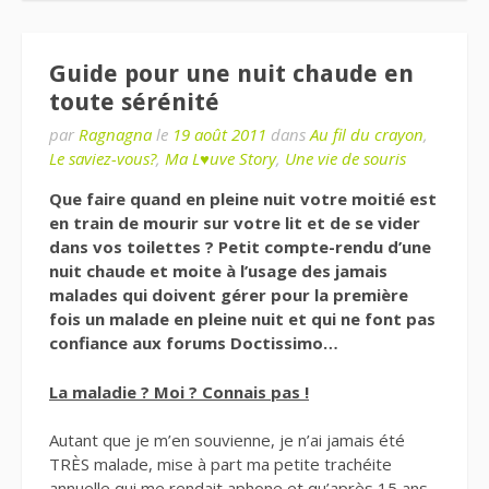
Guide pour une nuit chaude en
toute sérénité
par
Ragnagna
le
19 août 2011
dans
Au fil du crayon
,
Le saviez-vous?
,
Ma L♥uve Story
,
Une vie de souris
Que faire quand en pleine nuit votre moitié est
en train de mourir sur votre lit et de se vider
dans vos toilettes ? Petit compte-rendu d’une
nuit chaude et moite à l’usage des jamais
malades qui doivent gérer pour la première
fois un malade en pleine nuit et qui ne font pas
confiance aux forums Doctissimo…
La maladie ? Moi ? Connais pas !
Autant que je m’en souvienne, je n’ai jamais été
TRÈS malade, mise à part ma petite trachéite
annuelle qui me rendait aphone et qu’après 15 ans