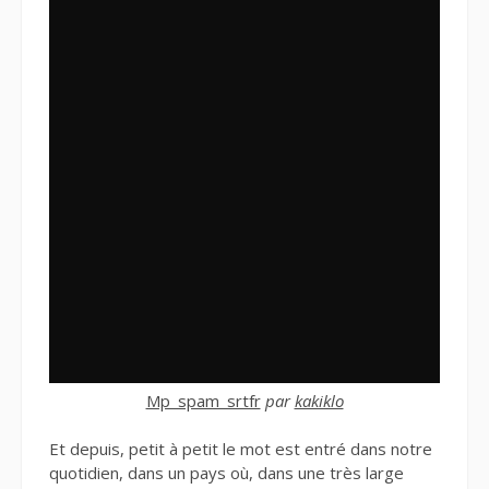
Mp_spam_srtfr
par
kakiklo
Et depuis, petit à petit le mot est entré dans notre
quotidien, dans un pays où, dans une très large