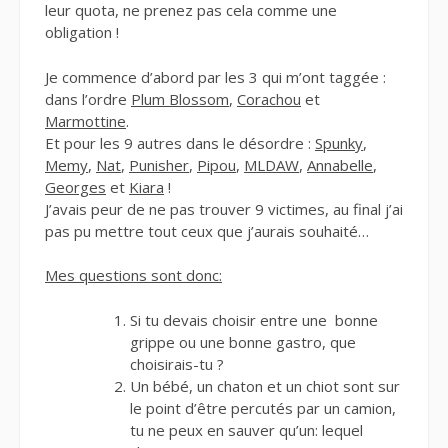
leur quota, ne prenez pas cela comme une
obligation !
Je commence d’abord par les 3 qui m’ont taggée :
dans l’ordre
Plum Blossom
,
Corachou
et
Marmottine
.
Et pour les 9 autres dans le désordre :
Spunky
,
Memy
,
Nat
,
Punisher
,
Pipou
,
MLDAW
,
Annabelle
,
Georges
et
Kiara
!
J’avais peur de ne pas trouver 9 victimes, au final j’ai
pas pu mettre tout ceux que j’aurais souhaité…
Mes questions sont donc:
Si tu devais choisir entre une bonne
grippe ou une bonne gastro, que
choisirais-tu ?
Un bébé, un chaton et un chiot sont sur
le point d’être percutés par un camion,
tu ne peux en sauver qu’un: lequel