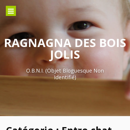
Aller
au
contenu
RAGNAGNA DES BOIS
JOLIS
O.B.N.I. (Objet Bloguesque Non
Identifié)