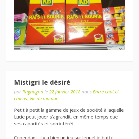
Mistigri le désiré
par
Ragnagna
le
22 janvier 2018
dans
Entre chat et
chiens
,
Vie de maman
Petit à petit la gamme de jeux de société à laquelle
Lucie peut jouer s’agrandit, en même temps que
ses capacités et son intérêt.
Cependant, il y a bien un jeu sur lequel je butte