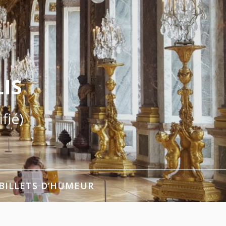
IS
fié)
BILLETS D’HUMEUR