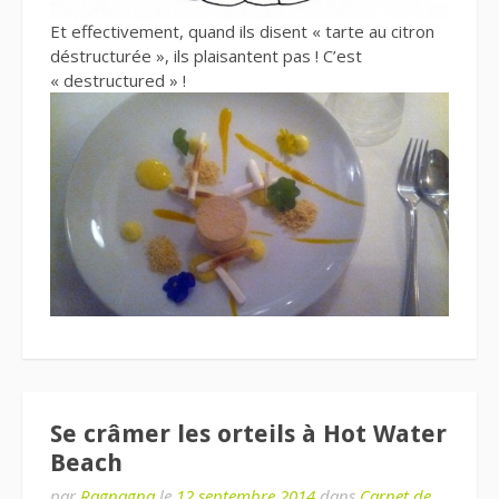
Et effectivement, quand ils disent « tarte au citron
déstructurée », ils plaisantent pas ! C’est
« destructured » !
Se crâmer les orteils à Hot Water
Beach
par
Ragnagna
le
12 septembre 2014
dans
Carnet de