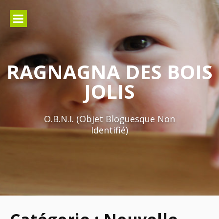
Aller
au
contenu
RAGNAGNA DES BOIS
JOLIS
O.B.N.I. (Objet Bloguesque Non
Identifié)