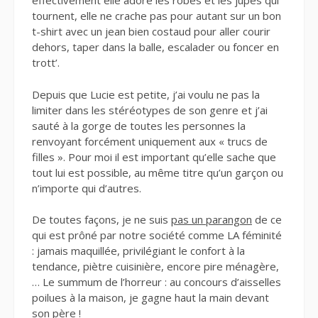
effectivement elle adore les robes et les jupes qui
tournent, elle ne crache pas pour autant sur un bon
t-shirt avec un jean bien costaud pour aller courir
dehors, taper dans la balle, escalader ou foncer en
trott’.
Depuis que Lucie est petite, j’ai voulu ne pas la
limiter dans les stéréotypes de son genre et j’ai
sauté à la gorge de toutes les personnes la
renvoyant forcément uniquement aux « trucs de
filles ». Pour moi il est important qu’elle sache que
tout lui est possible, au même titre qu’un garçon ou
n’importe qui d’autres.
De toutes façons, je ne suis
pas un parangon
de ce
qui est prôné par notre société comme LA féminité
: jamais maquillée, privilégiant le confort à la
tendance, piètre cuisinière, encore pire ménagère,
… Le summum de l’horreur : au concours d’aisselles
poilues à la maison, je gagne haut la main devant
son père !