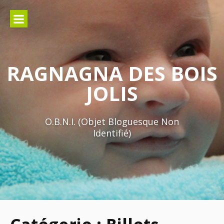
Aller
au
contenu
RAGNAGNA DES BOIS
JOLIS
O.B.N.I. (Objet Bloguesque Non
Identifié)