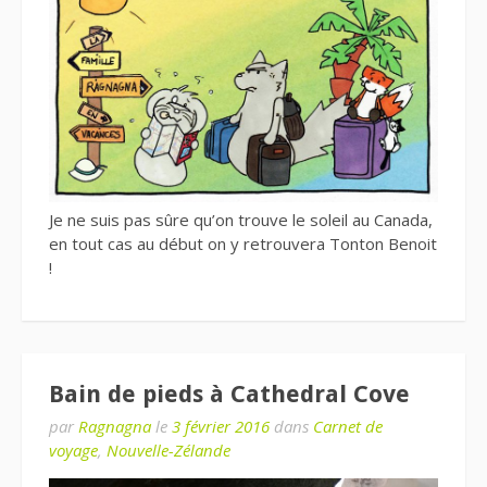
Je ne suis pas sûre qu’on trouve le soleil au Canada,
en tout cas au début on y retrouvera Tonton Benoit
!
Bain de pieds à Cathedral Cove
par
Ragnagna
le
3 février 2016
dans
Carnet de
voyage
,
Nouvelle-Zélande