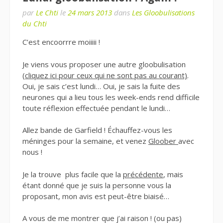
par
Le Chti
le
24 mars 2013
dans
Les Gloobulisations
du Chti
C’est encoorrre moiiiii !
Je viens vous proposer une autre gloobulisation
(cliquez ici pour ceux qui ne sont pas au courant)
.
Oui, je sais c’est lundi… Oui, je sais la fuite des
neurones qui a lieu tous les week-ends rend difficile
toute réflexion effectuée pendant le lundi…
Allez bande de Garfield ! Échauffez-vous les
méninges pour la semaine, et venez
Gloober
avec
nous !
Je la trouve plus facile que la
précédente
, mais
étant donné que je suis la personne vous la
proposant, mon avis est peut-être biaisé…
A vous de me montrer que j’ai raison ! (ou pas)