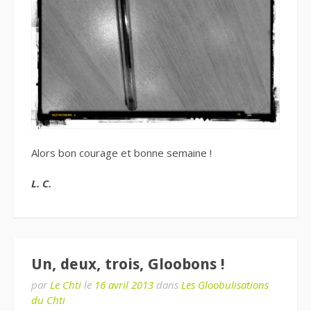
Alors bon courage et bonne semaine !
L. C.
Un, deux, trois, Gloobons !
par
Le Chti
le
16 avril 2013
dans
Les Gloobulisations
du Chti