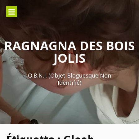
Aller
au
contenu
RAGNAGNA DES BOIS
JOLIS
O.B.N.I. (Objet Bloguesque Non
Identifié)