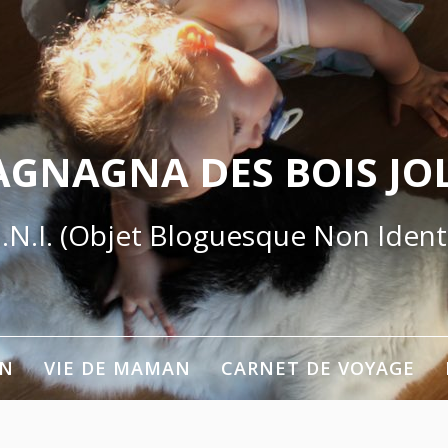
AGNAGNA DES BOIS JOL
.N.I. (Objet Bloguesque Non Identi
ON
VIE DE MAMAN
CARNET DE VOYAGE