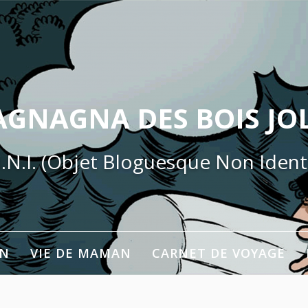
AGNAGNA DES BOIS JOL
.N.I. (Objet Bloguesque Non Identi
ON
VIE DE MAMAN
CARNET DE VOYAGE