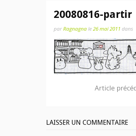
20080816-partir
par
Ragnagna
le
26 mai 2011
dans
Lire
Article précé
la
suite
LAISSER UN COMMENTAIRE