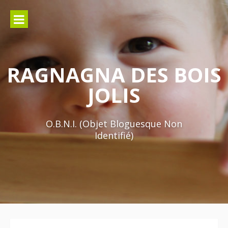
Aller
au
contenu
RAGNAGNA DES BOIS
JOLIS
O.B.N.I. (Objet Bloguesque Non
Identifié)