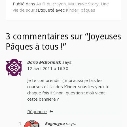
Publié dans
Au fil du crayon
,
Ma L♥uve Story
,
Une
vie de souris
Étiqueté avec
Kinder
,
pâques
3 commentaires sur “Joyeuses
Pâques à tous !”
Daria McKormick
says:
12 avril 2011 à 16:30
Je te comprends :'( moi aussi je fais les
courses et j’ai des Kinder sous les yeux à
chaque fois !! Sinon, question : d’où vient
cette bannière ?
Répondre
Ragnagna
says: