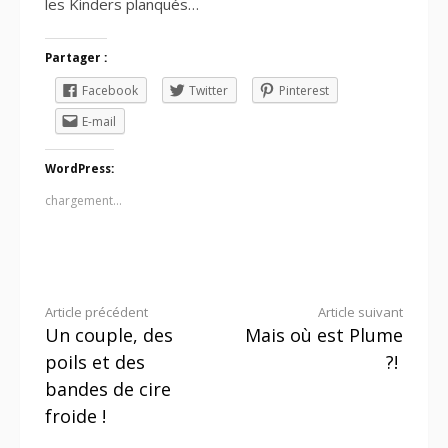
les Kinders planqués…
Partager :
Facebook
Twitter
Pinterest
E-mail
WordPress:
chargement…
Lire
Article précédent
Article suivant
Un couple, des
Mais où est Plume
la
poils et des
?!
suite
bandes de cire
froide !