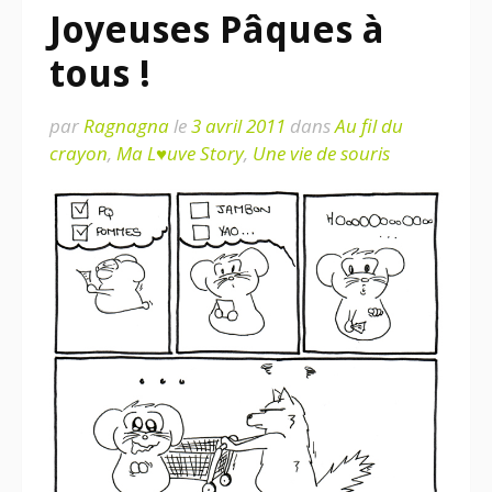
Joyeuses Pâques à
tous !
par
Ragnagna
le
3 avril 2011
dans
Au fil du
crayon
,
Ma L♥uve Story
,
Une vie de souris