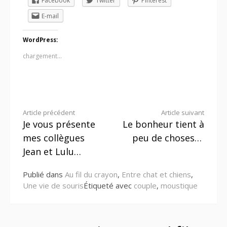
Facebook
Twitter
Pinterest
E-mail
WordPress:
chargement…
Lire
Article précédent
Article suivant
Je vous présente
Le bonheur tient à
la
mes collègues
peu de choses…
suite
Jean et Lulu…
Publié dans
Au fil du crayon
,
Entre chat et chiens
,
Une vie de souris
Étiqueté avec
couple
,
moustique