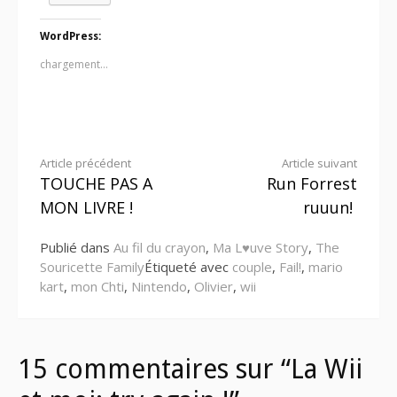
WordPress:
chargement…
Lire
Article précédent
Article suivant
TOUCHE PAS A
Run Forrest
la
MON LIVRE !
ruuun!
suite
Publié dans
Au fil du crayon
,
Ma L♥uve Story
,
The
Souricette Family
Étiqueté avec
couple
,
Fail!
,
mario
kart
,
mon Chti
,
Nintendo
,
Olivier
,
wii
15 commentaires sur “La Wii