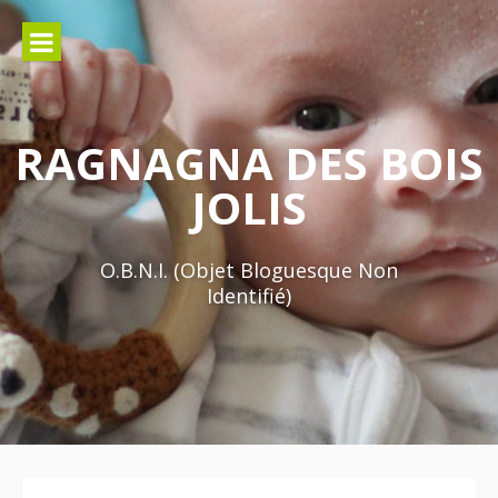
Aller
au
contenu
RAGNAGNA DES BOIS
JOLIS
O.B.N.I. (Objet Bloguesque Non
Identifié)