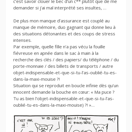
c’est savoir clouer le bec d’un c** plutôt que de me
demander si j’ai mal interprété ses insultes, …
De plus mon manque d’assurance est couplé au
manque de mémoire, duo gagnant qui donne lieu à
des situations détonantes et des coups de stress
intenses.
Par exemple, quelle fille n’a pas vécu la fouille
fiévreuse en apnée dans le sac à main à la
recherche des clés / des papiers/ du téléphone / du
porte-monnaie / des billets de transports / autre
objet-indispensable-et-que-si-tu-l’as-oublié-tu-es-
dans-la-maxi-mouise ?!
Situation qui se reproduit en boucle infinie dès qu’un
innocent demande la bouche en cœur: « Ma puce ?
Tu as bien l’objet-indispensable-et-que-si-tu-l’as-
oublié-tu-es-dans-la-maxi-mouise) ?! »…