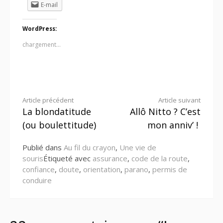
E-mail
WordPress:
chargement…
Lire
Article précédent
Article suivant
La blondatitude
Allô Nitto ? C’est
la
(ou boulettitude)
mon anniv’ !
suite
Publié dans
Au fil du crayon
,
Une vie de
souris
Étiqueté avec
assurance
,
code de la route
,
confiance
,
doute
,
orientation
,
parano
,
permis de
conduire