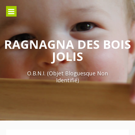
Aller
au
contenu
RAGNAGNA DES BOIS
JOLIS
O.B.N.I. (Objet Bloguesque Non
Identifié)