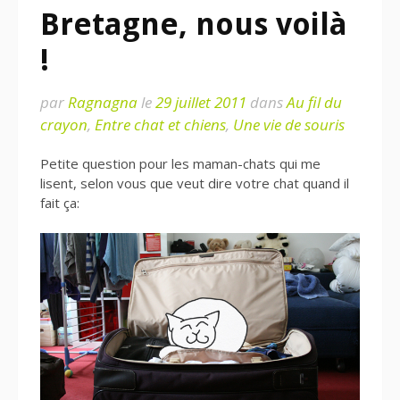
Bretagne, nous voilà
!
par
Ragnagna
le
29 juillet 2011
dans
Au fil du
crayon
,
Entre chat et chiens
,
Une vie de souris
Petite question pour les maman-chats qui me
lisent, selon vous que veut dire votre chat quand il
fait ça: