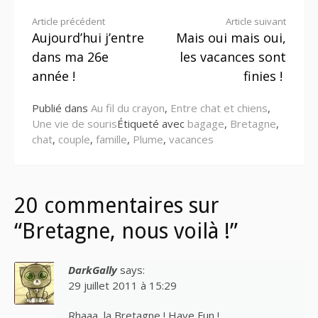
Lire
Article précédent
Article suivant
Aujourd’hui j’entre
Mais oui mais oui,
la
dans ma 26e
les vacances sont
suite
année !
finies !
Publié dans
Au fil du crayon
,
Entre chat et chiens
,
Une vie de souris
Étiqueté avec
bagage
,
Bretagne
,
chat
,
couple
,
famille
,
Plume
,
vacances
20 commentaires sur
“Bretagne, nous voilà !”
DarkGally
says:
29 juillet 2011 à 15:29
Rhaaa, la Bretagne ! Have Fun !