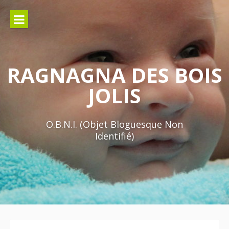
Aller
au
contenu
RAGNAGNA DES BOIS
JOLIS
O.B.N.I. (Objet Bloguesque Non
Identifié)