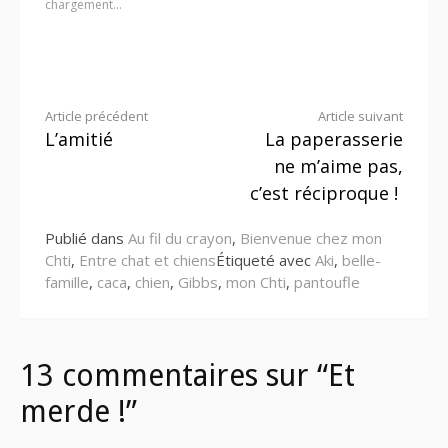
chargement…
Lire
Article précédent
Article suivant
L’amitié
La paperasserie
la
ne m’aime pas,
suite
c’est réciproque !
Publié dans
Au fil du crayon
,
Bienvenue chez mon
Chti
,
Entre chat et chiens
Étiqueté avec
Aki
,
belle-
famille
,
caca
,
chien
,
Gibbs
,
mon Chti
,
pantoufle
13 commentaires sur “Et
merde !”