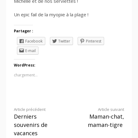
Michelle et de nos serviettes !
Un epic fail de la myopie à la plage !
Partager :
Facebook
Twitter
Pinterest
E-mail
WordPress:
chargement…
Lire
Article précédent
Article suivant
Derniers
Maman-chat,
la
souvenirs de
maman-tigre
suite
vacances