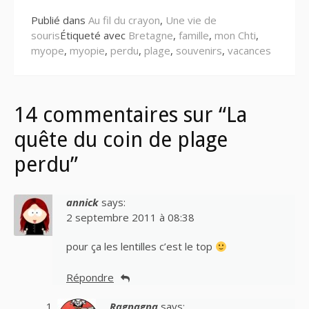
Publié dans
Au fil du crayon
,
Une vie de
souris
Étiqueté avec
Bretagne
,
famille
,
mon Chti
,
myope
,
myopie
,
perdu
,
plage
,
souvenirs
,
vacances
14 commentaires sur “La
quête du coin de plage
perdu”
annick
says:
2 septembre 2011 à 08:38
pour ça les lentilles c’est le top
Répondre
Ragnagna
says: