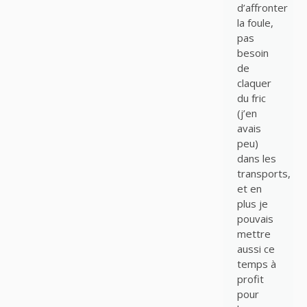
d’affronter
la foule,
pas
besoin
de
claquer
du fric
(j’en
avais
peu)
dans les
transports,
et en
plus je
pouvais
mettre
aussi ce
temps à
profit
pour