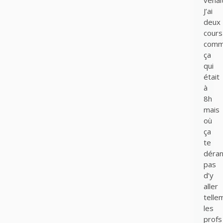
J’ai
deux
cours
com
ça
qui
était
à
8h
mais
où
ça
te
déran
pas
d’y
aller
telle
les
profs