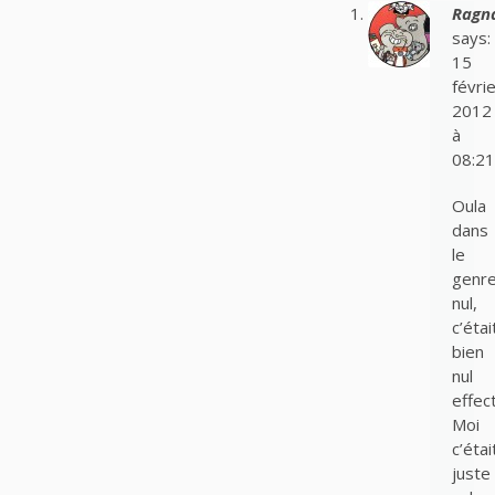
Ragn
says:
15
févrie
2012
à
08:21
Oula
dans
le
genr
nul,
c’étai
bien
nul
effec
Moi
c’étai
juste