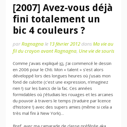
[2007] Avez-vous déjà
fini totalement un
bic 4 couleurs ?
par
Ragnagna
le
13 février 2012
dans
Ma vie au
fil du crayon avant Ragnagna
,
Une vie de souris
Comme j’avais expliqué
ici
, j’ai commencé le dessin
en 2006 pour le Chti. Mon « talent » s’est alors
développé lors des longues heures où j’usais mon
fond de culotte (c’est une expression, n’imaginez
rien !) sur les bancs de la fac. Ces années
formidables où j’étudiais les rouages et les arcanes
du pouvoir à travers le temps (traduire par licence
d’histoire !) avec des supers amies (même si cela a
très mal fini à New York)…
Bref, avec ma camarade de classe préférée aka