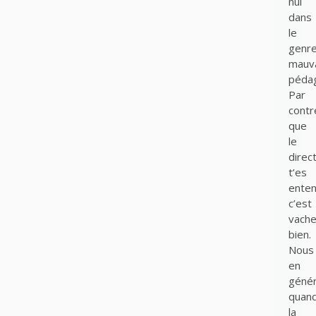
nul
dans
le
genr
mauv
péda
Par
contr
que
le
direc
t’es
enten
c’est
vach
bien.
Nous
en
génér
quan
la