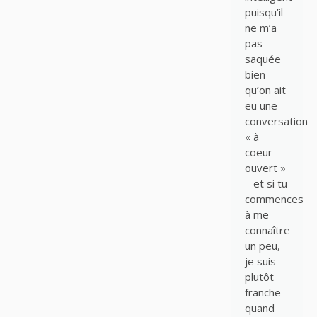
puisqu’il
ne m’a
pas
saquée
bien
qu’on ait
eu une
conversation
« à
coeur
ouvert »
– et si tu
commences
à me
connaître
un peu,
je suis
plutôt
franche
quand