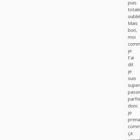
puis
total
oublié
Mais
bon,
moi
com
je
t’ai
dit
je
suis
supe
passi
parfoi
donc
je
prena
com
ça
venait