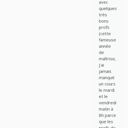
avec
quelques
très
bons
profs
(cette
fameuse
année
de
maîtrise,
j’ai
jamais
manqué
un cours
le mardi
et le
vendredi
matin à
8h parce
que les
profs de