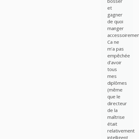
bosser
et
gagner
de quoi
manger
accessoiremen
Ca ne
m’a pas
empêchée
d’avoir
tous
mes
diplômes
(même
que le
directeur
de la
maîtrise
était
relativement
intelligent