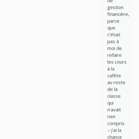
de
gestion
financière,
parce
que
c’était
pas à
moi de
refaire
les cours
à la
cafète
au reste
de la
classe
qui
n’avait
rien
compris
– j’ai la
chance