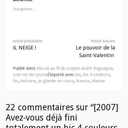
chargement…
Lire
Article précédent
Article suivant
IL NEIGE !
Le pouvoir de la
la
Saint-Valentin
suite
Publié dans
Ma vie au fil du crayon avant Ragnagna
,
Une vie de souris
Étiqueté avec
bic
,
bic 4 couleurs
,
fac
,
histoire
,
je glande en cours
,
licence
,
Marine
22 commentaires sur “[2007]
Avez-vous déjà fini
totalement un bic 4 couleurs