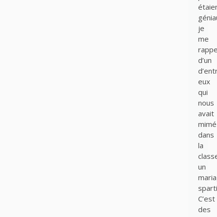
étaie
génia
je
me
rappe
d’un
d’ent
eux
qui
nous
avait
mimé
dans
la
class
un
mari
spart
C’est
des