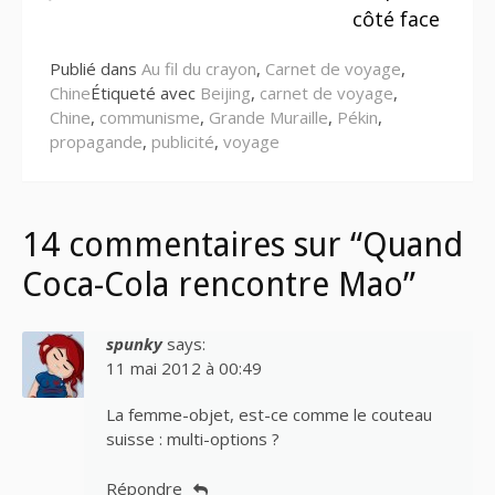
la
côté face
suite
Publié dans
Au fil du crayon
,
Carnet de voyage
,
Chine
Étiqueté avec
Beijing
,
carnet de voyage
,
Chine
,
communisme
,
Grande Muraille
,
Pékin
,
propagande
,
publicité
,
voyage
14 commentaires sur “Quand
Coca-Cola rencontre Mao”
spunky
says:
11 mai 2012 à 00:49
La femme-objet, est-ce comme le couteau
suisse : multi-options ?
Répondre