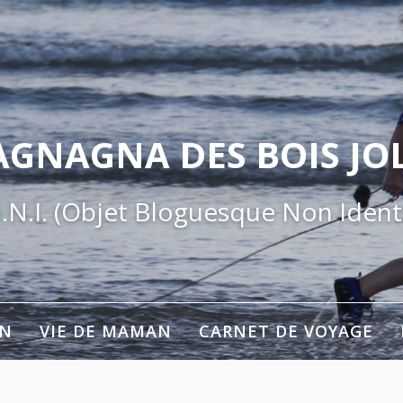
AGNAGNA DES BOIS JOL
.N.I. (Objet Bloguesque Non Identi
ON
VIE DE MAMAN
CARNET DE VOYAGE