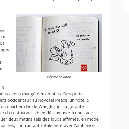
ons
faut
 La
ragé.
s
i
Régime pékinois
s 5
 nous avons mangé deux matins. Des petit-
ers occidentaux au Novotel Peace, un hôtel 5
 du quartier chic de Wangfujing. La gérante
se du restaurant a bien dû s’amuser à nous voir
uer deux matins tels des loups affamés, en mode
mouillés, contrastant totalement avec l’ambiance