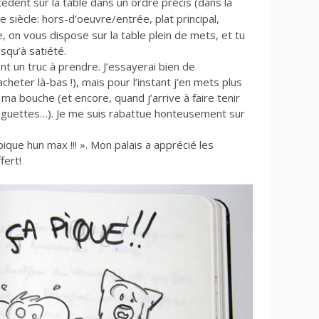
cèdent sur la table dans un ordre précis (dans la
e siècle:
hors-d’oeuvre/
entrée, plat principal,
 on vous dispose sur la table plein de mets, et tu
squ’à satiété.
t un truc à prendre. J’essayerai bien de
acheter là-bas !), mais pour l’instant j’en mets plus
ma bouche (et encore, quand j’arrive à faire tenir
aguettes…). Je me suis rabattue honteusement sur
pique hun max !!! ». Mon palais a apprécié les
fert!