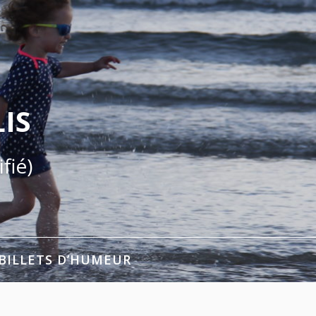
IS
fié)
BILLETS D’HUMEUR