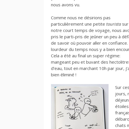
nous avons vu.
Comme nous ne désirions pas
particulièrement une petite
tourista
sur
notre court temps de voyage, nous av
pris le parti-pris de jeûner un peu à dé
de savoir où pouvoir aller en confiance.
lourdeur du temps nous y a bien encou
Cela a été au final un super régime:
mangeant peu et buvant des hectolitre
d’eau, tout en marchant 10h par jour, j’a
bien éliminé !
Sur ce
jours,
déjeun
étoiles
françai
débarq
chats 