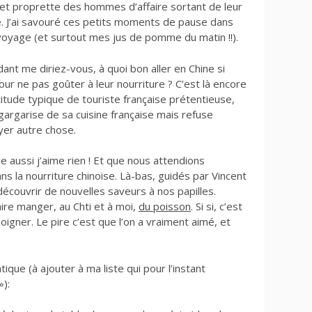
 et proprette des hommes d’affaire sortant de leur
. J’ai savouré ces petits moments de pause dans
voyage (et surtout mes jus de pomme du matin !!).
nt me diriez-vous, à quoi bon aller en Chine si
our ne pas goûter à leur nourriture ? C’est là encore
itude typique de touriste française prétentieuse,
gargarise de sa cuisine française mais refuse
yer autre chose.
e aussi j’aime rien ! Et que nous attendions
ns la nourriture chinoise. Là-bas, guidés par Vincent
découvrir de nouvelles saveurs à nos papilles.
ire manger, au Chti et à moi,
du poisson
. Si si, c’est
igner. Le pire c’est que l’on a vraiment aimé, et
tique (à ajouter à ma liste qui pour l’instant
»):