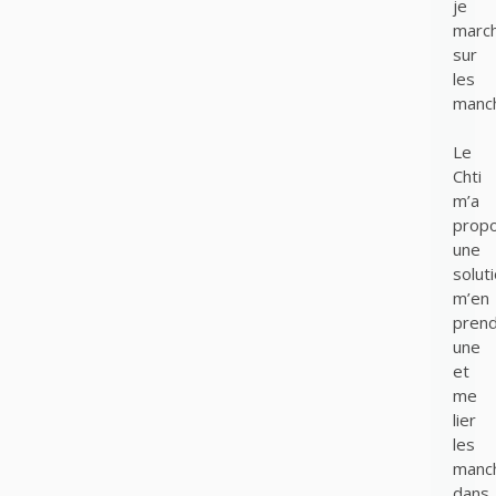
je
marc
sur
les
manc
Le
Chti
m’a
prop
une
soluti
m’en
pren
une
et
me
lier
les
manc
dans