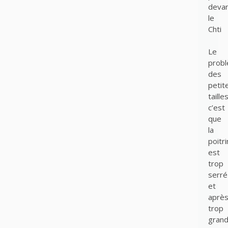
deva
le
Chti
Le
prob
des
petit
taille
c’est
que
la
poitr
est
trop
serré
et
aprè
trop
gran