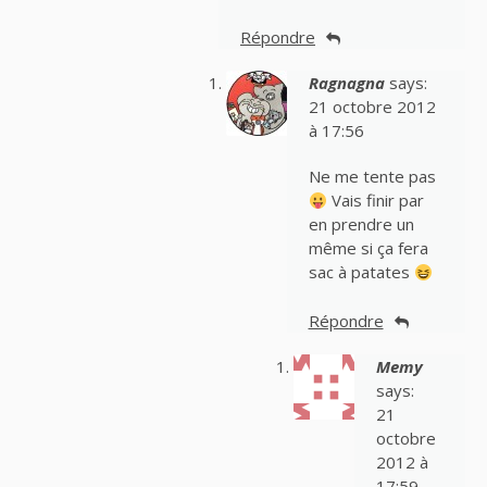
Répondre
Ragnagna
says:
21 octobre 2012
à 17:56
Ne me tente pas
Vais finir par
en prendre un
même si ça fera
sac à patates
Répondre
Memy
says:
21
octobre
2012 à
17:59