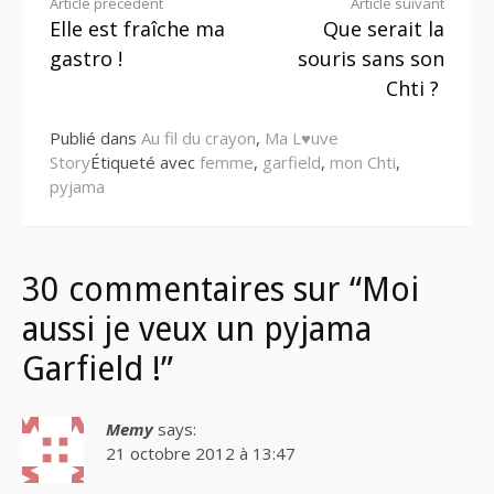
Lire
Article précédent
Article suivant
Elle est fraîche ma
Que serait la
la
gastro !
souris sans son
suite
Chti ?
Publié dans
Au fil du crayon
,
Ma L♥uve
Story
Étiqueté avec
femme
,
garfield
,
mon Chti
,
pyjama
30 commentaires sur “Moi
aussi je veux un pyjama
Garfield !”
Memy
says:
21 octobre 2012 à 13:47