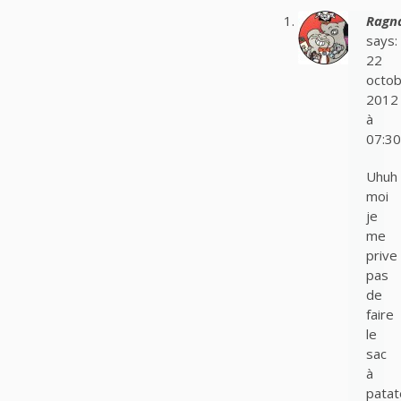
Ragn
says:
22
octob
2012
à
07:30
Uhuh
moi
je
me
prive
pas
de
faire
le
sac
à
patat