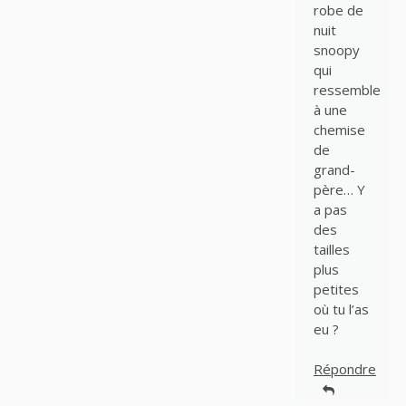
robe de
nuit
snoopy
qui
ressemble
à une
chemise
de
grand-
père… Y
a pas
des
tailles
plus
petites
où tu l’as
eu ?
Répondre