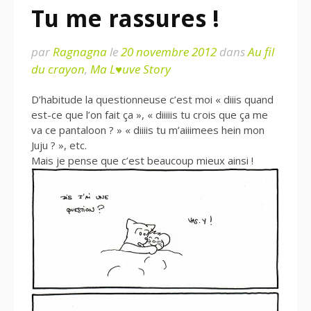
Tu me rassures !
par
Ragnagna
le
20 novembre 2012
dans
Au fil
du crayon
,
Ma L♥uve Story
D’habitude la questionneuse c’est moi « diiis quand
est-ce que l’on fait ça », « diiiiis tu crois que ça me
va ce pantaloon ? » « diiiis tu m’aiiimees hein mon
Juju ? », etc.
Mais je pense que c’est beaucoup mieux ainsi !