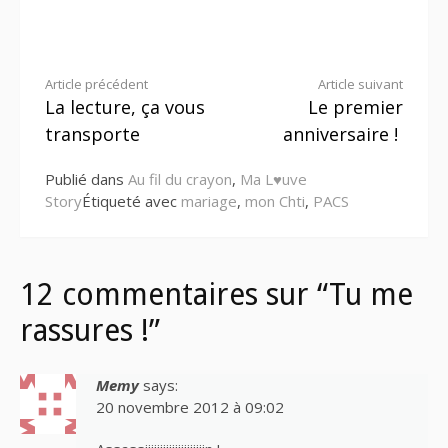
Lire
Article précédent
Article suivant
La lecture, ça vous
Le premier
la
transporte
anniversaire !
suite
Publié dans
Au fil du crayon
,
Ma L♥uve
Story
Étiqueté avec
mariage
,
mon Chti
,
PACS
12 commentaires sur “Tu me
rassures !”
Memy
says:
20 novembre 2012 à 09:02