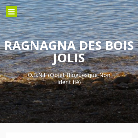
Aller
au
contenu
RAGNAGNA DES BOIS
JOLIS
O.B.N.I. (Objet Bloguesque Non
Identifié)