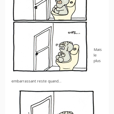
Mais
le
plus
embarrassant reste quand…