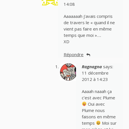
14:08
Aaaaaaah j’avais compris
de travers le « quand il ne
vient pas faire en même
temps que moi »….
XD
Répondre
Ragnagna
says:
11 décembre
2012 à 14:23
Aaaah naaah ça
c’est avec Plume
Oui avec
Plume nous
faisons en même
temps
Moi sur