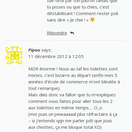
tue-tête par ton patron tandis que
tu pisses ou que tu chies, c’est
déstabilisant ! Comment rester poli
sans dire « Je chie ! »
Répondre
Pipou
says:
11 décembre 2012 à 12:05
MDR énorme ! Nous au taf les toilettes sont
mixtes, c’est bizarre au départ (enfin mes 5
années d’école de commerce m’ont blindée à
tout remarque).
Mais diiiis donc va falloir que tu m’expliques
comment vous faites pour aller tous les 2
aux toilettes en même temps…. O_o
(moi jsuis un pewaaaaal plus réfractaire à ça
– si j’entends qqn me parler pdt que jsuis
aux chiottes, ça me bloque total XD)