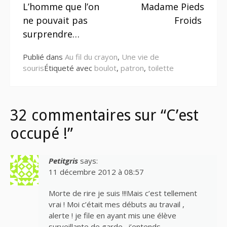
L’homme que l’on
Madame Pieds
la
ne pouvait pas
Froids
suite
surprendre…
Publié dans
Au fil du crayon
,
Une vie de
souris
Étiqueté avec
boulot
,
patron
,
toilette
32 commentaires sur “C’est
occupé !”
Petitgris
says:
11 décembre 2012 à 08:57
Morte de rire je suis !!!Mais c’est tellement
vrai ! Moi c’était mes débuts au travail ,
alerte ! je file en ayant mis une élève
surveillante de garde…j’entends