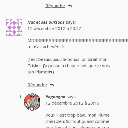
Répondre
Nat et ses oursons
says:
12 décembre 2012 à 20:17
MDRRRRRRRRRRRRRRRRRRRRRRRRRRRRRRRR
tu m’as achevée là!
(l’est beauuuuuuu le bonus, on dirait mon
Triskel, j’y pense à chaque fois que je vois
ton Plume!!!♥)
Répondre
Ragnagna
says:
12 décembre 2012 à 23:16
Vouiii il est trop beau mon Plume
chéri :zen: Surtout quand comme
maintenant il est allongé sur son