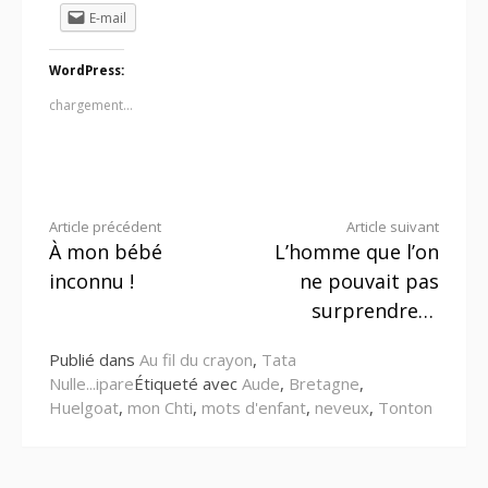
E-mail
WordPress:
chargement…
Lire
Article précédent
Article suivant
À mon bébé
L’homme que l’on
la
inconnu !
ne pouvait pas
suite
surprendre…
Publié dans
Au fil du crayon
,
Tata
Nulle...ipare
Étiqueté avec
Aude
,
Bretagne
,
Huelgoat
,
mon Chti
,
mots d'enfant
,
neveux
,
Tonton