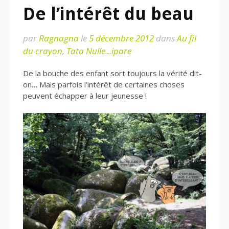
De l’intérêt du beau
par
Ragnagna
le
5 décembre 2012
dans
Au fil
du crayon
,
Tata Nulle...ipare
De la bouche des enfant sort toujours la vérité dit-
on… Mais parfois l’intérêt de certaines choses
peuvent échapper à leur jeunesse !