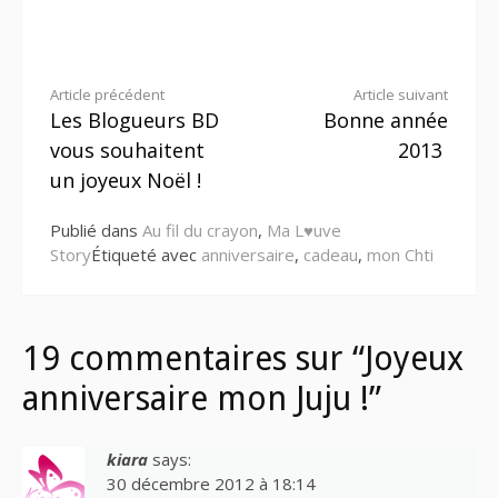
Lire
Article précédent
Article suivant
Les Blogueurs BD
Bonne année
la
vous souhaitent
2013
suite
un joyeux Noël !
Publié dans
Au fil du crayon
,
Ma L♥uve
Story
Étiqueté avec
anniversaire
,
cadeau
,
mon Chti
19 commentaires sur “Joyeux
anniversaire mon Juju !”
kiara
says:
30 décembre 2012 à 18:14