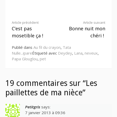
Lire
Article précédent
Article suivant
C’est pas
Bonne nuit mon
la
mosetible ça !
chéri !
suite
Publié dans
Au fil du crayon
,
Tata
Nulle...ipare
Étiqueté avec
Deydey
,
Lana
,
neveux
,
Papa Glouglou
,
pet
19 commentaires sur “Les
paillettes de ma nièce”
Petitgris
says:
7 janvier 2013 à 09:36