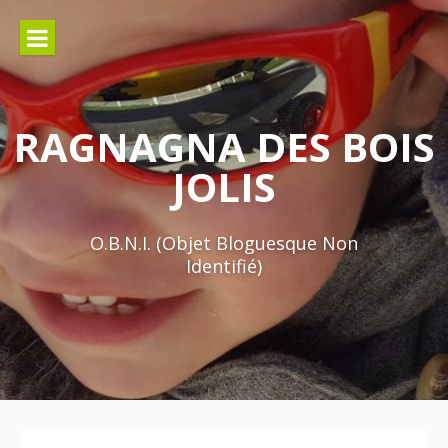
Aller
au
contenu
RAGNAGNA DES BOIS
JOLIS
O.B.N.I. (Objet Bloguesque Non
Identifié)