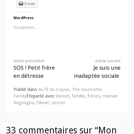
E-mail
WordPress:
chargement…
Lire
Article précédent
Article suivant
SOS ! Petit frère
Je suis une
la
en détresse
inadaptée sociale
suite
Publié dans
Au fil du crayon
,
The Souricette
Family
Étiqueté avec
Benoit
,
famille
,
frères
,
maman
Ragnagna
,
Olivier
,
secret
33 commentaires sur “Mon