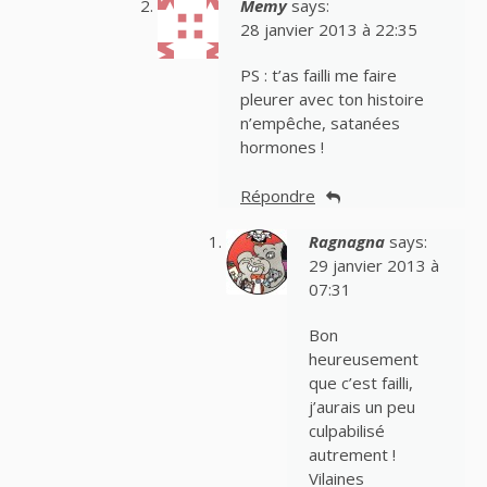
Memy
says:
28 janvier 2013 à 22:35
PS : t’as failli me faire
pleurer avec ton histoire
n’empêche, satanées
hormones !
Répondre
Ragnagna
says:
29 janvier 2013 à
07:31
Bon
heureusement
que c’est failli,
j’aurais un peu
culpabilisé
autrement !
Vilaines