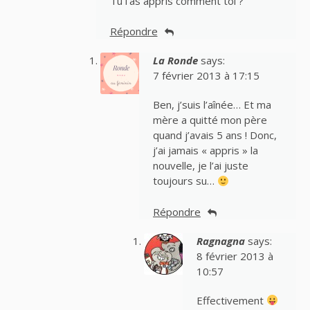
Tu l’as appris comment toi ?
Répondre
La Ronde
says:
7 février 2013 à 17:15
Ben, j’suis l’aînée… Et ma
mère a quitté mon père
quand j’avais 5 ans ! Donc,
j’ai jamais « appris » la
nouvelle, je l’ai juste
toujours su…
Répondre
Ragnagna
says:
8 février 2013 à
10:57
Effectivement