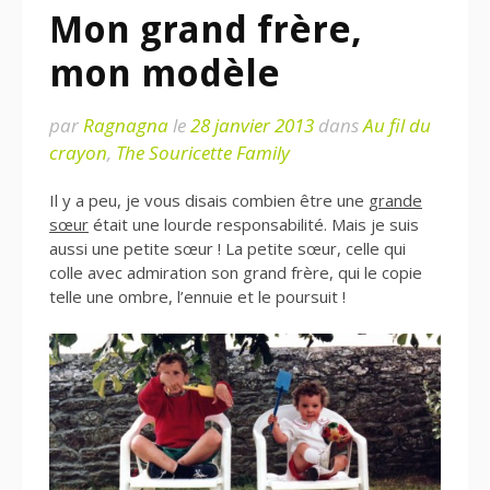
Mon grand frère,
mon modèle
par
Ragnagna
le
28 janvier 2013
dans
Au fil du
crayon
,
The Souricette Family
Il y a peu, je vous disais combien être une
grande
sœur
était une lourde responsabilité. Mais je suis
aussi une petite sœur ! La petite sœur, celle qui
colle avec admiration son grand frère, qui le copie
telle une ombre, l’ennuie et le poursuit !