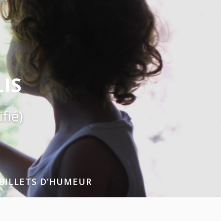
IS
fié)
BILLETS D’HUMEUR