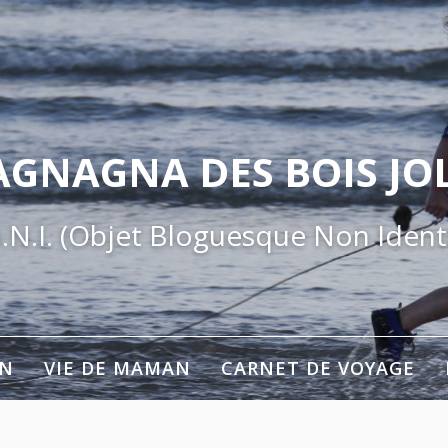
AGNAGNA DES BOIS JOL
.N.I. (Objet Bloguesque Non Identi
ON
VIE DE MAMAN
CARNET DE VOYAGE