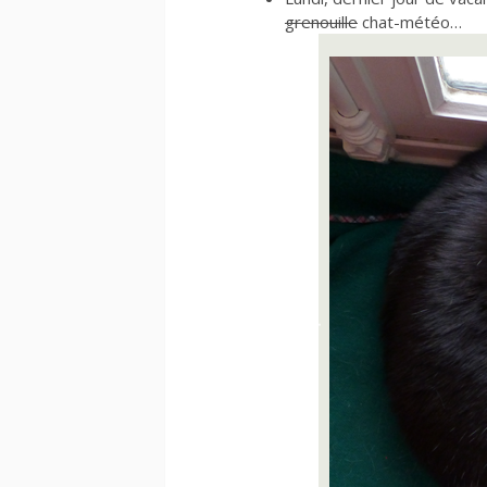
grenouille
chat-météo…