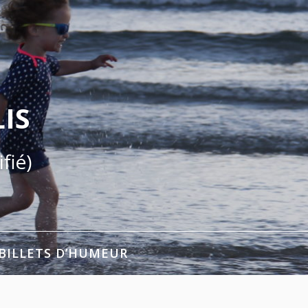
IS
fié)
BILLETS D’HUMEUR