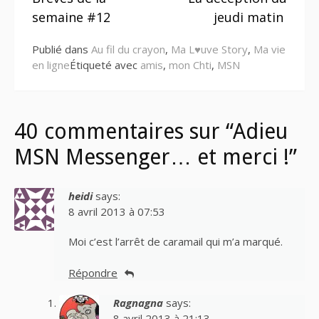
la
semaine #12
jeudi matin
suite
Publié dans
Au fil du crayon
,
Ma L♥uve Story
,
Ma vie
en ligne
Étiqueté avec
amis
,
mon Chti
,
MSN
40 commentaires sur “Adieu
MSN Messenger… et merci !”
heidi
says:
8 avril 2013 à 07:53
Moi c’est l’arrêt de caramail qui m’a marqué.
Répondre
Ragnagna
says:
8 avril 2013 à 21:13