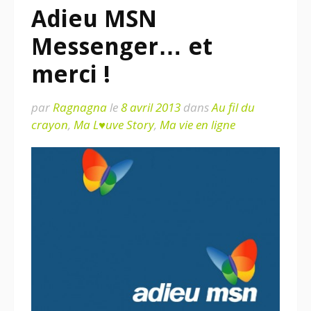
Adieu MSN
Messenger… et
merci !
par
Ragnagna
le
8 avril 2013
dans
Au fil du
crayon
,
Ma L♥uve Story
,
Ma vie en ligne