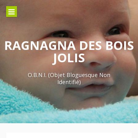
Aller
au
contenu
RAGNAGNA DES BOIS
JOLIS
O.B.N.I. (Objet Bloguesque Non
Identifié)