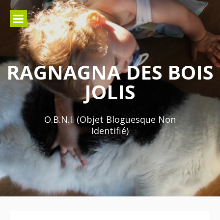
Aller
au
contenu
RAGNAGNA DES BOIS
JOLIS
O.B.N.I. (Objet Bloguesque Non
Identifié)