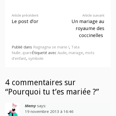
Lire
Article précédent
Article suivant
Le post d’or
Un mariage au
la
royaume des
suite
coccinelles
Publié dans
Ragnagna se marie !
,
Tata
Nulle...ipare
Étiqueté avec
Aude
,
mariage
,
mots
d'enfant
,
symbole
4 commentaires sur
“Pourquoi tu t’es mariée ?”
Memy
says:
19 novembre 2013 à 16:46