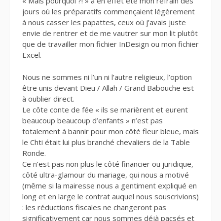
« Mais pourquoi ?! » a en effet été mon refrain des
jours où les préparatifs commençaient légèrement
à nous casser les papattes, ceux où j’avais juste
envie de rentrer et de me vautrer sur mon lit plutôt
que de travailler mon fichier InDesign ou mon fichier
Excel.
Nous ne sommes ni l’un ni l’autre religieux, l’option
être unis devant Dieu / Allah / Grand Babouche est
à oublier direct.
Le côte conte de fée « ils se marièrent et eurent
beaucoup beaucoup d’enfants » n’est pas
totalement à bannir pour mon côté fleur bleue, mais
le Chti était lui plus branché chevaliers de la Table
Ronde.
Ce n’est pas non plus le côté financier ou juridique,
côté ultra-glamour du mariage, qui nous a motivé
(même si la mairesse nous a gentiment expliqué en
long et en large le contrat auquel nous souscrivions)
: les réductions fiscales ne changeront pas
significativement car nous sommes déjà pacsés et