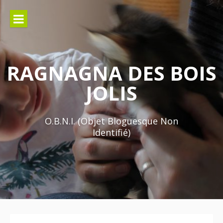
Aller
au
contenu
RAGNAGNA DES BOIS
JOLIS
O.B.N.I. (Objet Bloguesque Non
Identifié)