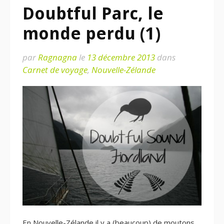
Doubtful Parc, le
monde perdu (1)
par
Ragnagna
le
13 décembre 2013
dans
Carnet de voyage
,
Nouvelle-Zélande
En Nouvelle-Zélande il y a (beaucoup) de moutons,