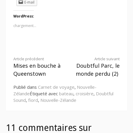
E-mail
WordPress:
chargement…
Lire
Article précédent
Article suivant
Mises en bouche à
Doubtful Parc, le
la
Queenstown
monde perdu (2)
suite
Publié dans
Carnet de voyage
,
Nouvelle-
Zélande
Étiqueté avec
bateau
,
croisière
,
Doubtful
Sound
,
fiord
,
Nouvelle-Zélande
11 commentaires sur