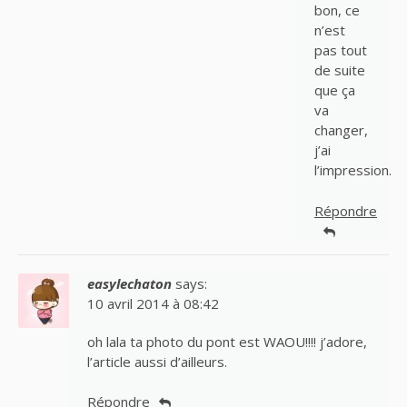
bon, ce
n’est
pas tout
de suite
que ça
va
changer,
j’ai
l’impression.
Répondre
easylechaton
says:
10 avril 2014 à 08:42
oh lala ta photo du pont est WAOU!!!! j’adore,
l’article aussi d’ailleurs.
Répondre