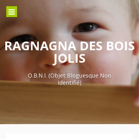
Aller
au
contenu
RAGNAGNA DES BOIS
JOLIS
O.B.N.I. (Objet Bloguesque Non
Identifié)