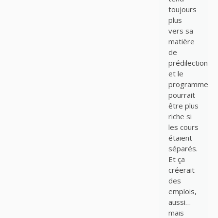
toujours
plus
vers sa
matière
de
prédilection
et le
programme
pourrait
être plus
riche si
les cours
étaient
séparés.
Et ça
créerait
des
emplois,
aussi…
mais