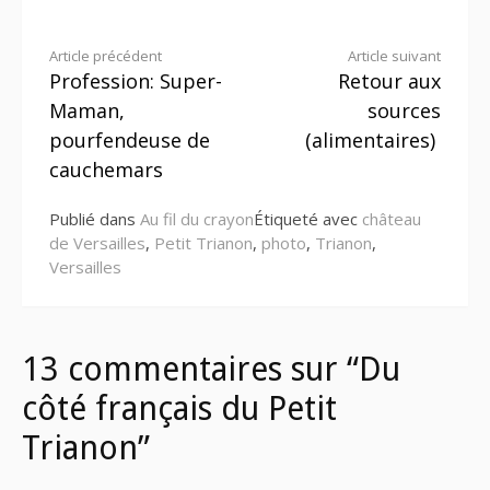
Lire
Article précédent
Article suivant
Profession: Super-
Retour aux
la
Maman,
sources
suite
pourfendeuse de
(alimentaires)
cauchemars
Publié dans
Au fil du crayon
Étiqueté avec
château
de Versailles
,
Petit Trianon
,
photo
,
Trianon
,
Versailles
13 commentaires sur “Du
côté français du Petit
Trianon”