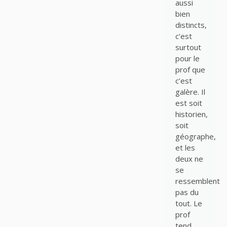
aussi
bien
distincts,
c’est
surtout
pour le
prof que
c’est
galère. Il
est soit
historien,
soit
géographe,
et les
deux ne
se
ressemblent
pas du
tout. Le
prof
tend