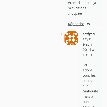
étant distincts ça
m’avait pas
choquée.
Répondre
LadySo
says:
9 avril
2014 à
19:39
J’ai
adoré
tous les
cours
sur
l’antiquité,
mais à
part
ceux-là,