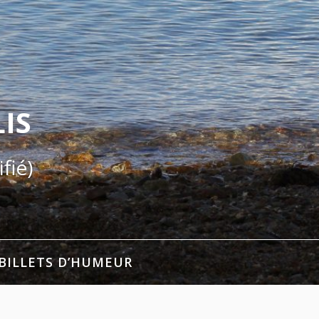
IS
fié)
BILLETS D’HUMEUR