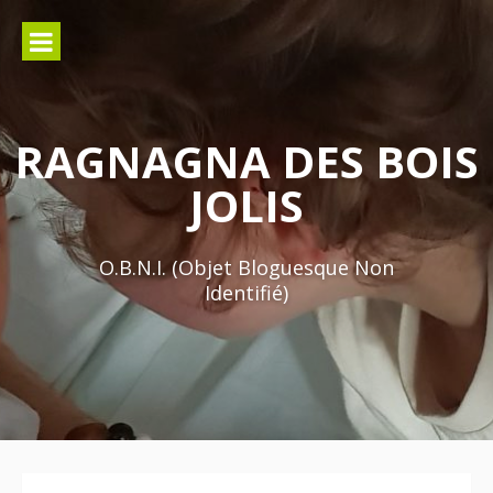
Aller
au
contenu
RAGNAGNA DES BOIS
JOLIS
O.B.N.I. (Objet Bloguesque Non
Identifié)