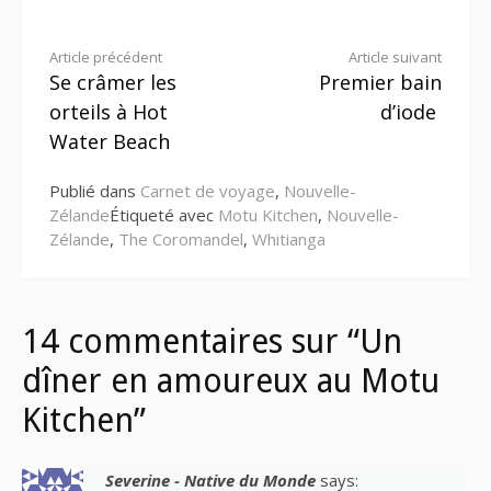
Lire
Article précédent
Article suivant
Se crâmer les
Premier bain
la
orteils à Hot
d’iode
suite
Water Beach
Publié dans
Carnet de voyage
,
Nouvelle-
Zélande
Étiqueté avec
Motu Kitchen
,
Nouvelle-
Zélande
,
The Coromandel
,
Whitianga
14 commentaires sur “Un
dîner en amoureux au Motu
Kitchen”
Severine - Native du Monde
says: