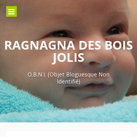
Aller
au
contenu
RAGNAGNA DES BOIS
JOLIS
O.B.N.I. (Objet Bloguesque Non
Identifié)