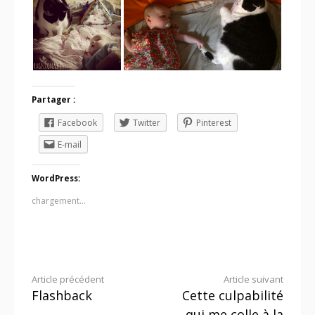
Partager :
Facebook
Twitter
Pinterest
E-mail
WordPress:
chargement…
Lire
Article précédent
Article suivant
Flashback
Cette culpabilité
la
qui me colle à la