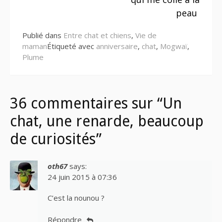
suite
peau
Publié dans
Entre chat et chiens
,
Vie de
maman
Étiqueté avec
anniversaire
,
chat
,
Mogwaï
,
Plume
36 commentaires sur “Un
chat, une renarde, beaucoup
de curiosités”
oth67
says:
24 juin 2015 à 07:36
C’est la nounou ?
Répondre