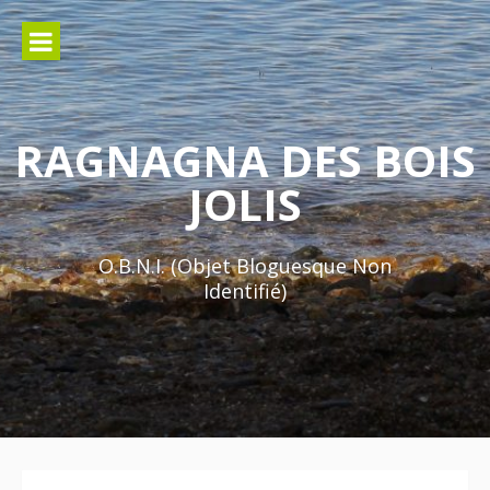
Aller
au
contenu
RAGNAGNA DES BOIS
JOLIS
O.B.N.I. (Objet Bloguesque Non
Identifié)