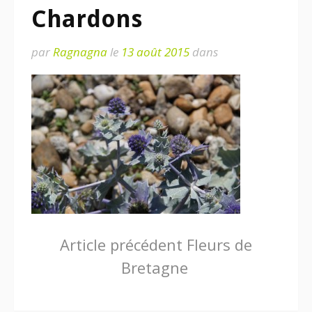
Chardons
par
Ragnagna
le
13 août 2015
dans
Lire
Article précédent
Fleurs de
Bretagne
la
suite