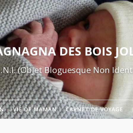
AGNAGNA DES BOIS JOL
.N.I. (Objet Bloguesque Non Identi
ON
VIE DE MAMAN
CARNET DE VOYAGE