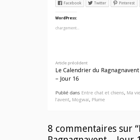
Facebook
Twitter
Pinterest
WordPress:
chargement…
Lire
Article précédent
Le Calendrier du Ragnagnavent
la
– Jour 16
suite
Publié dans
Entre chat et chiens
,
Ma vie
l'avent
,
Mogwaï
,
Plume
8 commentaires sur “
Ragnagnavent – Jour 