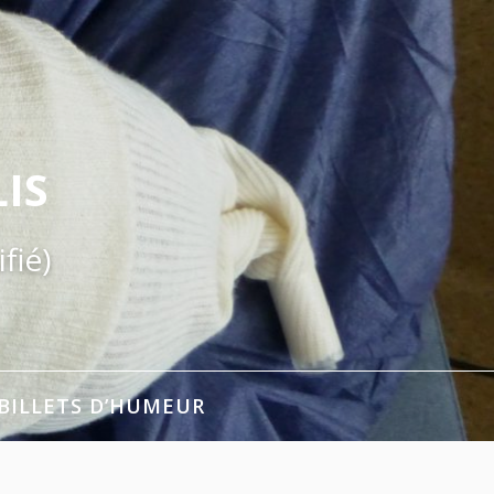
IS
fié)
BILLETS D’HUMEUR