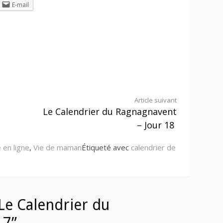
E-mail
Article suivant
Le Calendrier du Ragnagnavent
– Jour 18
 en ligne
,
Vie de maman
Étiqueté avec
calendrier de
Le Calendrier du
17”