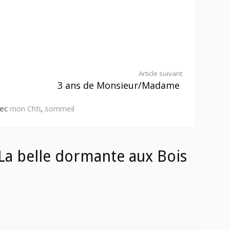
Article suivant
3 ans de Monsieur/Madame
vec
mon Chti
,
sommeil
La belle dormante aux Bois