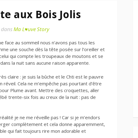
e aux Bois Jolis
dans
Ma L♥uve Story
e face au sommeil nous n’avons pas tous les
omme une souche dès la tête posée sur l’oreiller et
a celui qui compte les troupeaux de moutons et se
dans la nuit sans aucune raison apparente.
ès claire : je suis la bûche et le Chti est le pauvre
n réveil. Cela ne m’empêche pas pourtant d’être
t pour Plume avant. Mettre des croquettes, aller
bé trente-six fois au creux de la nuit : pas de
alité je ne me réveille pas ! Car si je m’endors
 émerger complètement et cela donne apparemment,
able qui fait toujours rire mon adorable et