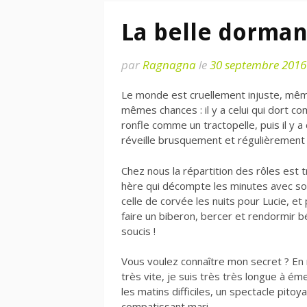
La belle dormant
par
Ragnagna
le
30 septembre 2016
Le monde est cruellement injuste, mêm
mêmes chances : il y a celui qui dort c
ronfle comme un tractopelle, puis il y 
réveille brusquement et régulièrement 
Chez nous la répartition des rôles est tr
hère qui décompte les minutes avec so
celle de corvée les nuits pour Lucie, e
faire un biberon, bercer et rendormir bé
soucis !
Vous voulez connaître mon secret ? En ré
très vite, je suis très très longue à
les matins difficiles, un spectacle pitoy
compatissant mari…