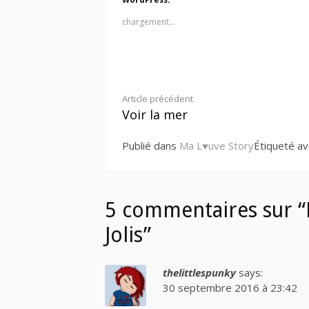
WordPress:
chargement…
Lire
Article précédent
Voir la mer
la
Publié dans
Ma L♥uve Story
Étiqueté a
suite
5 commentaires sur “
Jolis”
thelittlespunky
says:
30 septembre 2016 à 23:42