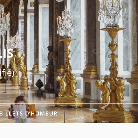
IS
fié)
BILLETS D’HUMEUR