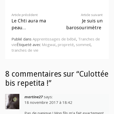
Lire
Article précédent
Article suivant
Le Chti aura ma
Je suis un
la
peau…
barosourimètre
suite
Publié dans
Apprentissages de bébé
,
Tranches de
vie
Étiqueté avec
Mogwaï
,
propreté
,
sommeil
,
tranches de vie
8 commentaires sur “Culottée
bis repetita !”
martine27
says:
18 novembre 2017 à 18:42
Pas de panique ! Mon fils m’a fait exactement