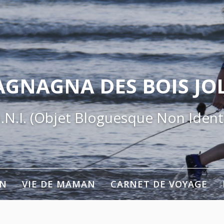
AGNAGNA DES BOIS JOL
.N.I. (Objet Bloguesque Non Identi
ON
VIE DE MAMAN
CARNET DE VOYAGE