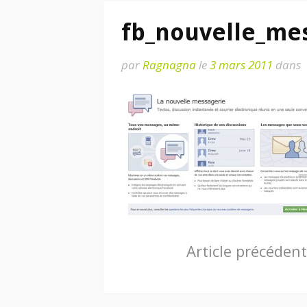
fb_nouvelle_me
par
Ragnagna
le
3 mars 2011
dans
Lire
Article précédent
la
suite