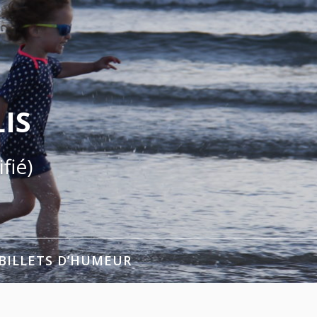
IS
fié)
BILLETS D’HUMEUR