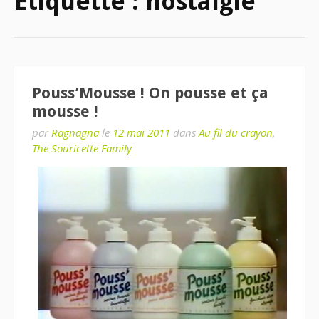
Étiquette : nostalgie
Pouss’Mousse ! On pousse et ça
mousse !
par
Ragnagna
le
12 mai 2011
dans
Au fil du crayon
,
The Souricette Family