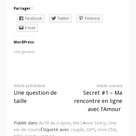
Partager :
Facebook
Twitter
Pinterest
E-mail
WordPress:
chargement…
Lire
Article précédent
Article suivant
Une question de
Secret #1 – Ma
la
taille
rencontre en ligne
suite
avec l’Amour
Publié dans
Au fil du crayon
,
Ma L♥uve Story
,
Une
vie de souris
Étiqueté avec
couple
,
GPS
,
mon Chti
,