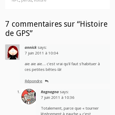
NPC
,
perdu
,
voiture
7 commentaires sur “Histoire
de GPS”
annick
says:
7 juin 2011 à 10:04
aie aie aie…. c’est vrai qu’il faut s’habituer à
ces petites bêtes-là!
Répondre
Ragnagna
says:
7 juin 2011 à 10:36
Totalement, parce que « tourner
légèrement à gauche » c’est