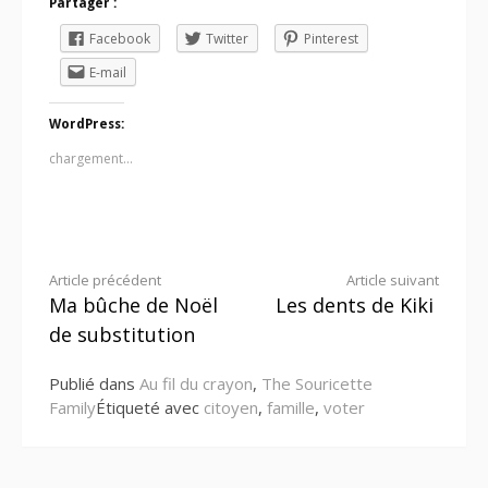
Partager :
Facebook
Twitter
Pinterest
E-mail
WordPress:
chargement…
Lire
Article précédent
Article suivant
Ma bûche de Noël
Les dents de Kiki
la
de substitution
suite
Publié dans
Au fil du crayon
,
The Souricette
Family
Étiqueté avec
citoyen
,
famille
,
voter