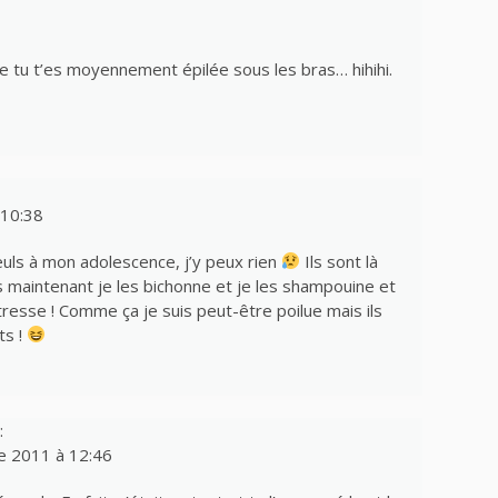
 que tu t’es moyennement épilée sous les bras… hihihi.
10:38
euls à mon adolescence, j’y peux rien
Ils sont là
s maintenant je les bichonne et je les shampouine et
s tresse ! Comme ça je suis peut-être poilue mais ils
ts !
:
 2011 à 12:46