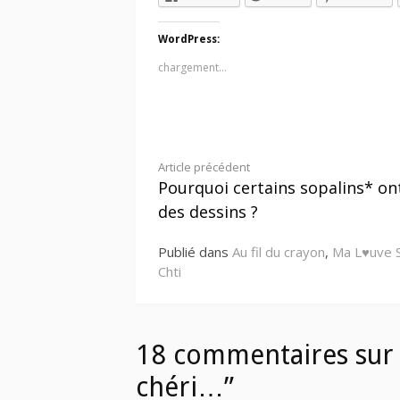
WordPress:
chargement…
Lire
Article précédent
Pourquoi certains sopalins* on
la
des dessins ?
suite
Publié dans
Au fil du crayon
,
Ma L♥uve 
Chti
18 commentaires sur 
chéri…”