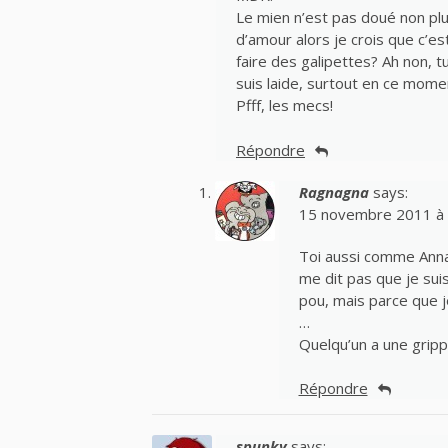
Le mien n’est pas doué non plu
d’amour alors je crois que c’es
faire des galipettes? Ah non, t
suis laide, surtout en ce momen
Pfff, les mecs!
Répondre
Ragnagna
says:
15 novembre 2011 à 
Toi aussi comme Anna ?
me dit pas que je sui
pou, mais parce que je
…
Quelqu’un a une gripp
Répondre
spunky
says: