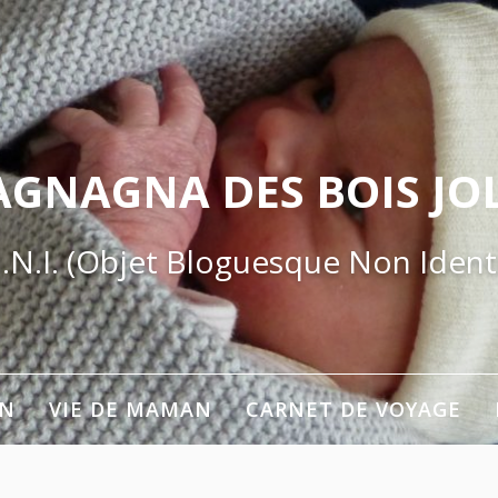
AGNAGNA DES BOIS JOL
.N.I. (Objet Bloguesque Non Identi
ON
VIE DE MAMAN
CARNET DE VOYAGE