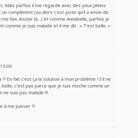
s. Mais parfois il me regarde avec des yeux pleins
t un compliment (ou alors c’est juste qu’il a envie de
u me fais douter là…) et comme Annabelle, parfois je
t comme je suis malade et il me dit : « T’est belle. »
10:06
! En fait c’est ça la solution à mon problème ! S’il ne
s belle, c’est pas parce que je suis moche comme un
 ne suis pas malade !!!
e à me passer ?!