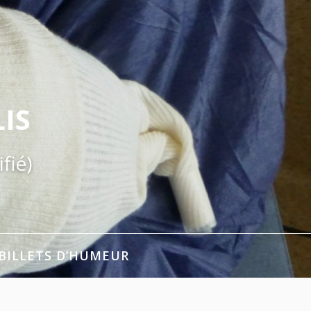
IS
fié)
BILLETS D’HUMEUR