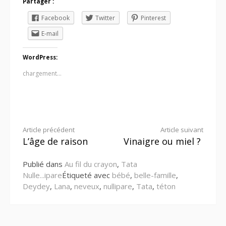
Partager :
Facebook
Twitter
Pinterest
E-mail
WordPress:
chargement…
Lire
Article précédent
Article suivant
L’âge de raison
Vinaigre ou miel ?
la
Publié dans
Au fil du crayon
,
Tata
suite
Nulle...ipare
Étiqueté avec
bébé
,
belle-famille
,
Deydey
,
Lana
,
neveux
,
nullipare
,
Tata
,
téton