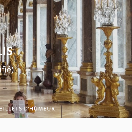
IS
fié)
BILLETS D’HUMEUR