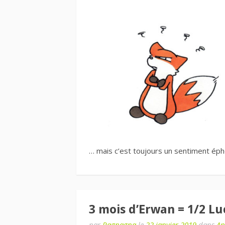
… mais c’est toujours un sentiment ép
3 mois d’Erwan = 1/2 Luc
par
Ragnagna
le
22 janvier 2019
dans
Ap