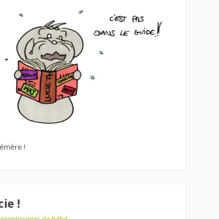
hémère !
ie !
prentissages de bébé