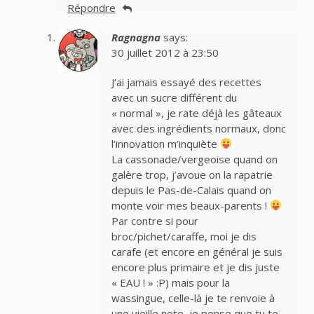
Répondre
Ragnagna
says:
30 juillet 2012 à 23:50
J’ai jamais essayé des recettes
avec un sucre différent du
« normal », je rate déjà les gâteaux
avec des ingrédients normaux, donc
l’innovation m’inquiète
La cassonade/vergeoise quand on
galère trop, j’avoue on la rapatrie
depuis le Pas-de-Calais quand on
monte voir mes beaux-parents !
Par contre si pour
broc/pichet/caraffe, moi je dis
carafe (et encore en général je suis
encore plus primaire et je dis juste
« EAU ! » :P) mais pour la
wassingue, celle-là je te renvoie à
une vieille
note
, je pense que tu te