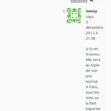
Répondre
Gweny
says:
3
décembre
2012 à
21:58
si tu en
trouves,
elle sera
au triple
de son
prix
normal.
A Paris,
tous les
chtis se
la font
importer