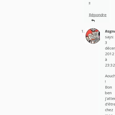
!!
Répondre
Ragn
says:
3
déce
2012
à
23:32
Aouc
!
Bon
ben
j’atte
d’êtr
chez