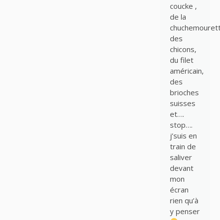
coucke ,
de la
chuchemourett
des
chicons,
du filet
américain,
des
brioches
suisses
et….
stop….
j’suis en
train de
saliver
devant
mon
écran
rien qu’à
y penser