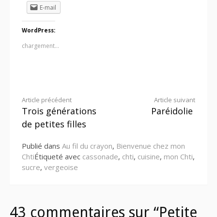
E-mail
WordPress:
chargement…
Lire
Article précédent
Article suivant
Trois générations
Paréidolie
la
de petites filles
suite
Publié dans
Au fil du crayon
,
Bienvenue chez mon
Chti
Étiqueté avec
cassonade
,
chti
,
cuisine
,
mon Chti
,
sucre
,
vergeoise
43 commentaires sur “Petite