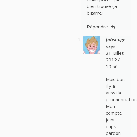
bien trouvé ça
bizarre!
Répondre
Jubsonge
says:
31 juillet
2012 à
10:56
Mais bon
il y a
aussi la
pronnonciation
Mon
compte
joint
oups
pardon