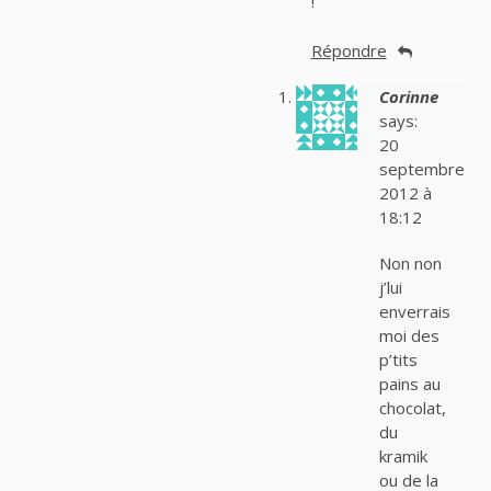
!
Répondre
Corinne
says:
20
septembre
2012 à
18:12
Non non
j’lui
enverrais
moi des
p’tits
pains au
chocolat,
du
kramik
ou de la