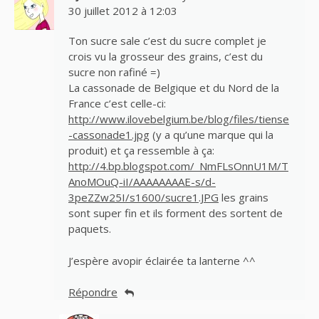
30 juillet 2012 à 12:03
Ton sucre sale c’est du sucre complet je
crois vu la grosseur des grains, c’est du
sucre non rafiné =)
La cassonade de Belgique et du Nord de la
France c’est celle-ci:
http://www.ilovebelgium.be/blog/files/tiense
-cassonade1.jpg
(y a qu’une marque qui la
produit) et ça ressemble à ça:
http://4.bp.blogspot.com/_NmFLsOnnU1M/T
AnoMOuQ-iI/AAAAAAAAE-s/d-
3peZZw25I/s1600/sucre1.JPG
les grains
sont super fin et ils forment des sortent de
paquets.
J’espère avopir éclairée ta lanterne ^^
Répondre