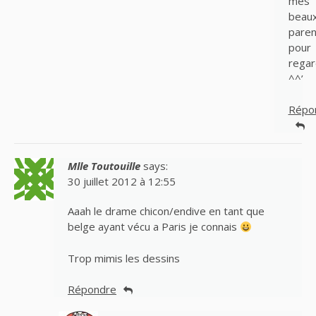
mes
beau
paren
pour
regar
^^’
Répo
Mlle Toutouille
says:
30 juillet 2012 à 12:55
Aaah le drame chicon/endive en tant que
belge ayant vécu a Paris je connais
Trop mimis les dessins
Répondre